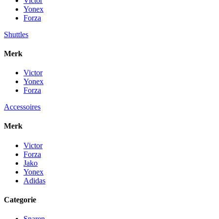
Victor
Yonex
Forza
Shuttles
Merk
Victor
Yonex
Forza
Accessoires
Merk
Victor
Forza
Jako
Yonex
Adidas
Categorie
Snaren