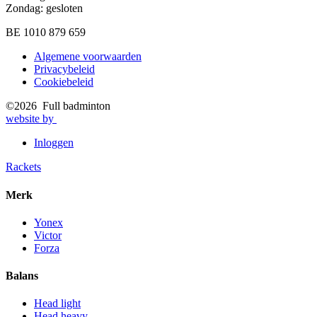
Zondag: gesloten
BE 1010 879 659
Algemene voorwaarden
Privacybeleid
Footer
Cookiebeleid
©2026 Full badminton
website by
Inloggen
User
Rackets
account
Merk
menu
Yonex
Victor
Forza
Balans
Head light
Head heavy