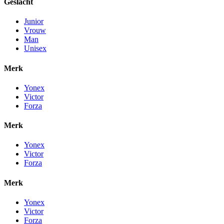
Geslacht
Junior
Vrouw
Man
Unisex
Merk
Yonex
Victor
Forza
Merk
Yonex
Victor
Forza
Merk
Yonex
Victor
Forza