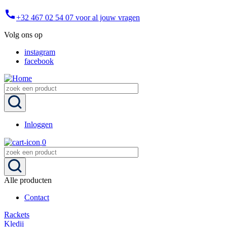
Overslaan
call
+32 467 02 54 07 voor al jouw vragen
en
naar
Volg ons op
de
inhoud
instagram
gaan
facebook
Inloggen
User
0
account
menu
Alle producten
Contact
Main
Rackets
navigation
Kledij