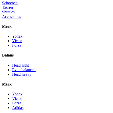
Schoenen
Tassen
Shuttles
Accessoires
Merk
Yonex
Victor
Forza
Balans
Head light
Even balanced
Head heavy
Merk
Yonex
Victor
Forza
Adidas