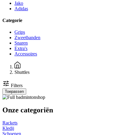
Jako
Adidas
Categorie
Grips
Zweetbanden
Snaren
Extra's
Accessoires
Kruimelpad
Shuttles
tune
Filters
Toepassen
Onze categoriën
Rackets
Kledij
Schoenen