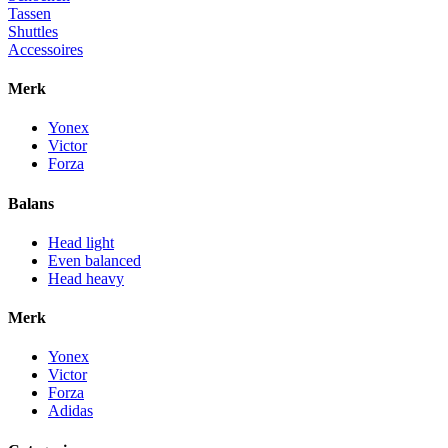
Tassen
Shuttles
Accessoires
Merk
Yonex
Victor
Forza
Balans
Head light
Even balanced
Head heavy
Merk
Yonex
Victor
Forza
Adidas