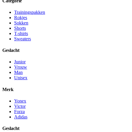
Categorie
Trainingspakken
Rokjes
Sokken
Shorts
T-shirts
Sweaters
Geslacht
Junior
Vrouw
Man
Unisex
Merk
Yonex
Victor
Forza
Adidas
Geslacht