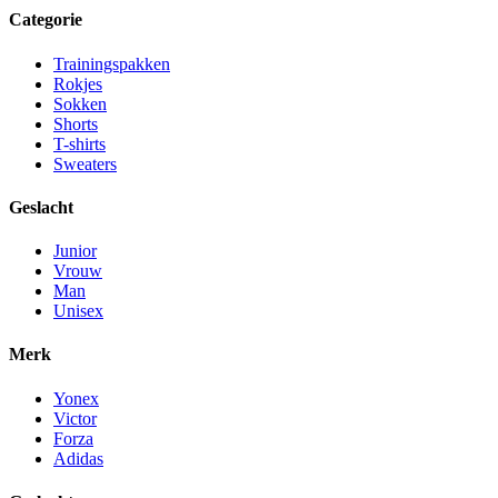
Categorie
Trainingspakken
Rokjes
Sokken
Shorts
T-shirts
Sweaters
Geslacht
Junior
Vrouw
Man
Unisex
Merk
Yonex
Victor
Forza
Adidas