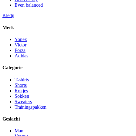
Even balanced
Kledij
Merk
Yonex
Victor
Forza
Adidas
Categorie
T-shirts
Shorts
Rokjes
Sokken
Sweaters
Trainingspakken
Geslacht
Man