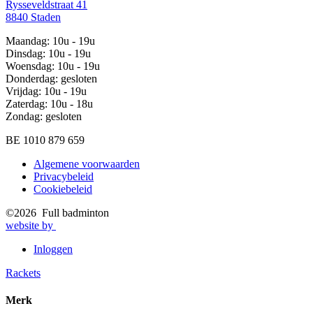
Rysseveldstraat 41
8840 Staden
Maandag: 10u - 19u
Dinsdag: 10u - 19u
Woensdag: 10u - 19u
Donderdag: gesloten
Vrijdag: 10u - 19u
Zaterdag: 10u - 18u
Zondag: gesloten
BE 1010 879 659
Algemene voorwaarden
Privacybeleid
Footer
Cookiebeleid
©2026 Full badminton
website by
Inloggen
User
Rackets
account
Merk
menu