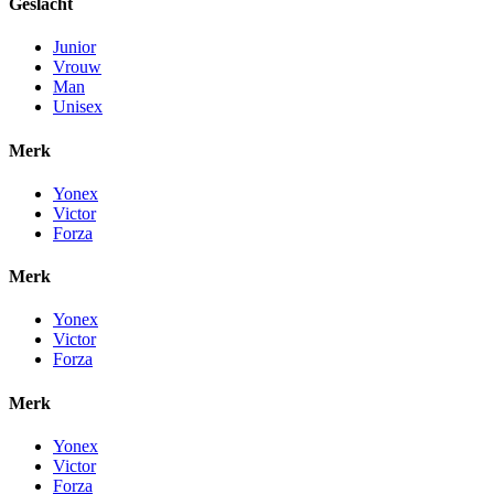
Geslacht
Junior
Vrouw
Man
Unisex
Merk
Yonex
Victor
Forza
Merk
Yonex
Victor
Forza
Merk
Yonex
Victor
Forza