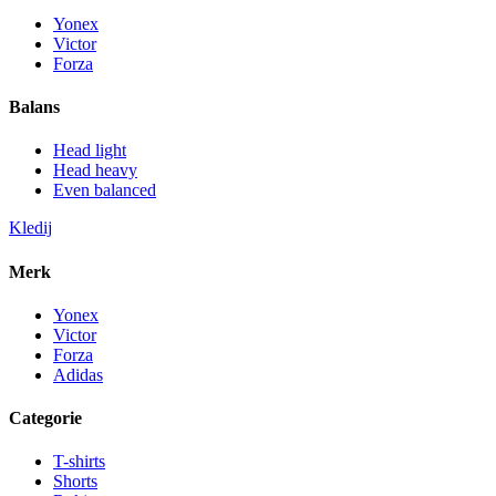
Yonex
Victor
Forza
Balans
Head light
Head heavy
Even balanced
Kledij
Merk
Yonex
Victor
Forza
Adidas
Categorie
T-shirts
Shorts