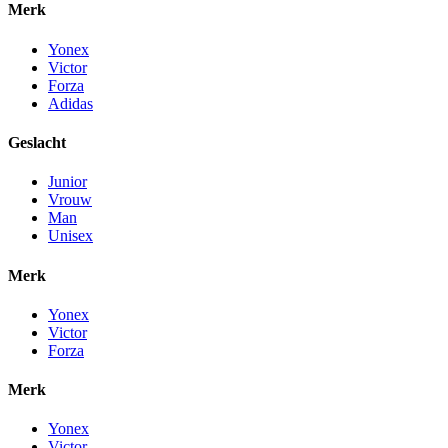
Merk
Yonex
Victor
Forza
Adidas
Geslacht
Junior
Vrouw
Man
Unisex
Merk
Yonex
Victor
Forza
Merk
Yonex
Victor