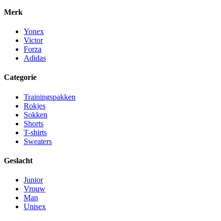
Merk
Yonex
Victor
Forza
Adidas
Categorie
Trainingspakken
Rokjes
Sokken
Shorts
T-shirts
Sweaters
Geslacht
Junior
Vrouw
Man
Unisex