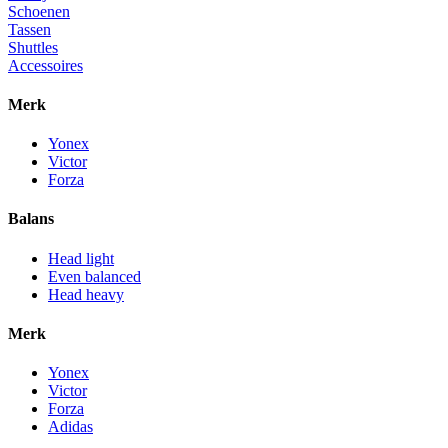
Schoenen
Tassen
Shuttles
Accessoires
Merk
Yonex
Victor
Forza
Balans
Head light
Even balanced
Head heavy
Merk
Yonex
Victor
Forza
Adidas