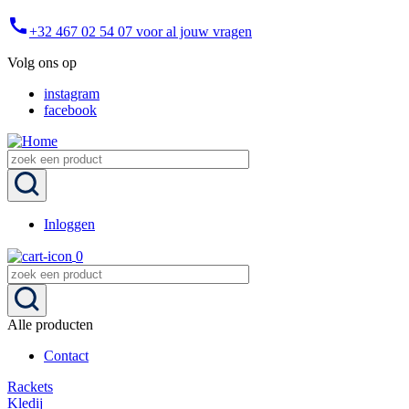
Overslaan
call
+32 467 02 54 07 voor al jouw vragen
en
naar
Volg ons op
de
inhoud
instagram
gaan
facebook
Inloggen
User
0
account
menu
Alle producten
Contact
Main
Rackets
navigation
Kledij