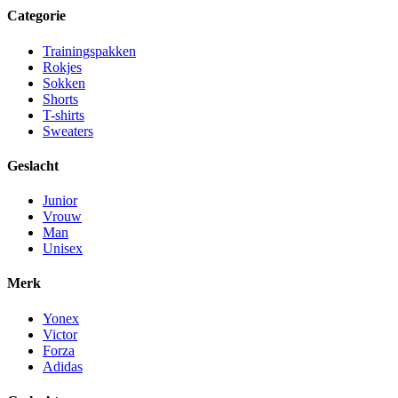
Categorie
Trainingspakken
Rokjes
Sokken
Shorts
T-shirts
Sweaters
Geslacht
Junior
Vrouw
Man
Unisex
Merk
Yonex
Victor
Forza
Adidas