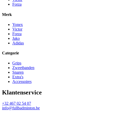
Forza
Merk
Yonex
Victor
Forza
Jako
Adidas
Categorie
Grips
Zweetbanden
Snaren
Extra's
Accessoires
Klantenservice
+32 467 02 54 07
info@fullbadminton.be